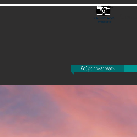
Свад
Добро пожаловать