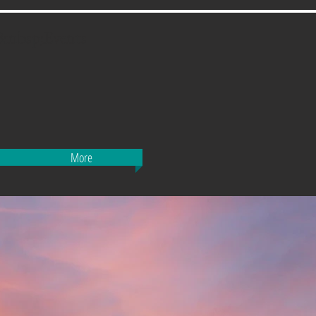
nbsp;Events
More