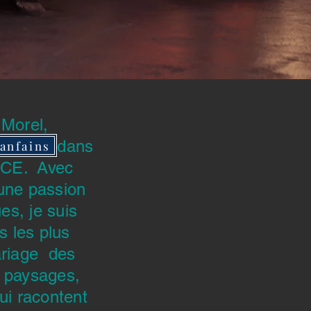
 Morel,
anfains dans
anfains
NCE. Avec
 une passion
s, je suis
s les plus
ariage des
s paysages,
ui racontent