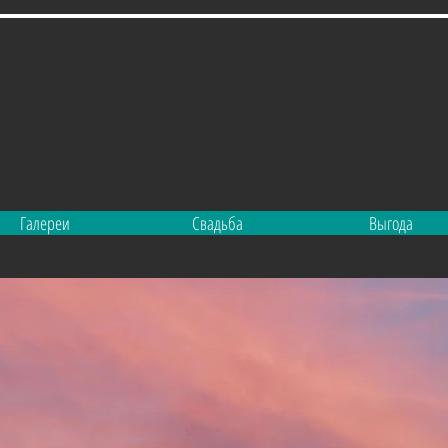
ьба/Портрет/Рождение/Беременность/Мода/&
Телефон:
0672572525
Галереи
Свадьба
Выгода